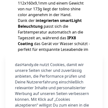
112x160x9,1mm und einem Gewicht
von nur 173g liegt der tolino shine
color angenehm in der Hand.
Dank der
integrierten smartLight
Beleuchtung
passt sich die
Farbtemperatur automatisch an die
Tageszeit an, während das
IPX8
Coating
das Gerät vor Wasser schützt -
perfekt für entspannte Leseabende im
Bad oder am Strand.
Der
leistungsstarke Lithium-
dasHandy.de nutzt Cookies, damit wir
Polymer-Akku
mit einer Kapazität von
unsere Seiten sicher und zuverlässig
1.500 mAh sorgt für
wochenlange
anbieten, die Performance prüfen und
Akkulaufzeit
, damit du stundenlang in
Deine Nutzererfahrung einschließlich
deine Lieblingsgeschichten eintauchen
relevanter Inhalte und personalisierter
kannst. Mit einem
internen Speicher
Werbung auf unseren Seiten verbessern
von 16 GB
bietet der
tolino shine
können. Mit Klick auf „Cookies
color
Platz für
bis zu 12.000 eBooks
akzeptieren“ willigst Du zum einen in die
oder 75 Hörbücher
, ergänzt durch