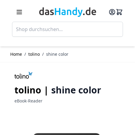
Direkt zum Inhalt
Such
Home
/
tolino
/
shine color
tolino |
shine color
eBook-Reader