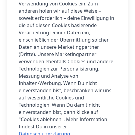
Verwendung von Cookies ein. Zum
zusätzliche Cloud-Speicheroptionen.
anderen holen wir auf diese Weise –
Dank
Wi-Fi ac/b/g/n und Bluetooth
soweit erforderlich – deine Einwilligung in
5.0
bist du immer bestens vernetzt und
die auf diesen Cookies basierende
kannst auch unterwegs auf deine
Verarbeitung Deiner Daten ein,
Bibliothek zugreifen. Der
tolino shine
einschließlich der Übermittlung solcher
color
unterstützt eine Vielzahl von
Daten an unsere Marketingpartner
eBook-Formaten, darunter
EPUB,
(Dritte). Unsere Marketingpartner
MOBI, PDF
und mehr, sowie den
verwenden ebenfalls Cookies und andere
Zugriff auf öffentliche Bibliotheken
Technologien zur Personalisierung,
über Onleihe.
Messung und Analyse von
Mit Extras wie dem
Hall-Sensor
für
Inhalten/Werbung. Wenn Du nicht
Schutztaschen mit
Standby-Funktion,
einverstanden bist, beschränken wir uns
Family Sharing und kostenlose
auf wesentliche Cookies und
Software-Updates
bietet der
tolino
Technologien. Wenn Du damit nicht
shine color
ein rundum
einverstanden bist, dann klicke auf
überzeugendes Leseerlebnis. Worauf
"Cookies ablehnen". Mehr Information
wartest du noch? Tauche ein in die Welt
findest Du in unserer
des Lesens mit dem
tolino shine color
!
Datenschutzerklärung