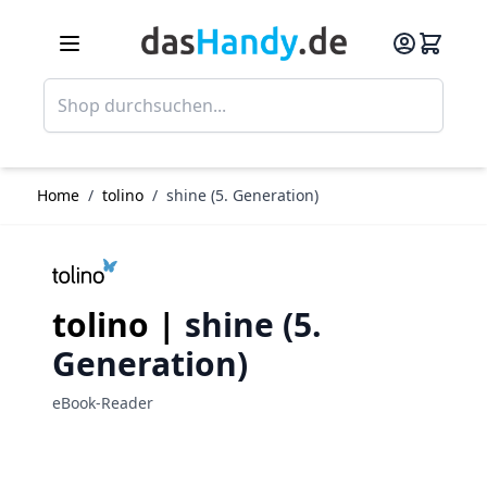
Direkt zum Inhalt
Such
Home
/
tolino
/
shine (5. Generation)
tolino |
shine (5.
Generation)
eBook-Reader