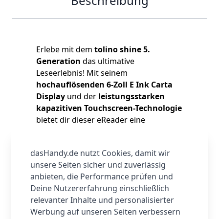
Beschreibung
Erlebe mit dem
tolino shine 5.
Generation
das ultimative
Leseerlebnis! Mit seinem
hochauflösenden 6-Zoll E Ink Carta
Display
und der
leistungsstarken
kapazitiven Touchscreen-Technologie
bietet dir dieser eReader eine
unvergleichliche Darstellung deiner
Lieblingsbücher.
dasHandy.de nutzt Cookies, damit wir
Dank seiner
kompakten
unsere Seiten sicher und zuverlässig
Abmessungen von nur 112
anbieten, die Performance prüfen und
x160×9,1mm
und einem
Gewicht von
Deine Nutzererfahrung einschließlich
nur 173 g
liegt der
tolino shine
relevanter Inhalte und personalisierter
perfekt in deiner Hand und ist ideal für
Werbung auf unseren Seiten verbessern
unterwegs. Die
integrierte