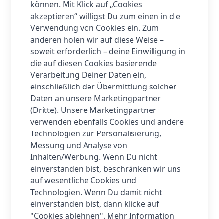
können. Mit Klick auf „Cookies
Beleuchtung mit smartLight
passt
akzeptieren“ willigst Du zum einen in die
sich automatisch an die Tageszeit an,
Verwendung von Cookies ein. Zum
sodass du immer angenehm lesen
anderen holen wir auf diese Weise –
kannst.
soweit erforderlich – deine Einwilligung in
Mit dem
wasserabweisenden IPX8
die auf diesen Cookies basierende
Coating
brauchst du dir keine Sorgen
Verarbeitung Deiner Daten ein,
um Wasserschäden machen - der
einschließlich der Übermittlung solcher
tolino shine
ist
bis zu 60 Minuten in 2
Daten an unsere Marketingpartner
Metern tiefem Süßwasser geschützt.
(Dritte). Unsere Marketingpartner
Der
Lithium-Polymer-Akku
sorgt für
verwenden ebenfalls Cookies und andere
wochenlange Akkulaufzeit
, damit du
Technologien zur Personalisierung,
stundenlang lesen kannst, ohne
Messung und Analyse von
nachladen zu müssen.
Inhalten/Werbung. Wenn Du nicht
Der
tolino shine
unterstützt eine
einverstanden bist, beschränken wir uns
Vielzahl von eBook-Formaten wie
auf wesentliche Cookies und
EPUB, MOBI, PDF
und mehr, und bietet
Technologien. Wenn Du damit nicht
mit
16 GB internem Speicher Platz für
einverstanden bist, dann klicke auf
bis zu 12.000 eBooks oder 75
"Cookies ablehnen". Mehr Information
Hörbücher.
Mit
Wi-Fi ac/b/g/n
und