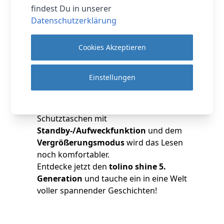
findest Du in unserer
Bluetooth 5.0
bleibst du immer
Datenschutzerklärung
vernetzt und kannst sogar die
HotSpots der Deutschen Telekom AG
deutschlandweit nutzen.
Cookies Akzeptieren
Zusätzlich verfügt der
tolino shine
über einen
MediaTEK MT8113L
Einstellungen
Prozessor, 512 MB RAM
und
Anschlüsse für USB-C
. Mit Extras wie
dem
Hall-Sensor
zur Nutzung von
Schutztaschen mit
Standby-/Aufweckfunktion
und dem
Vergrößerungsmodus
wird das Lesen
noch komfortabler.
Entdecke jetzt den
tolino shine 5.
Generation
und tauche ein in eine Welt
voller spannender Geschichten!