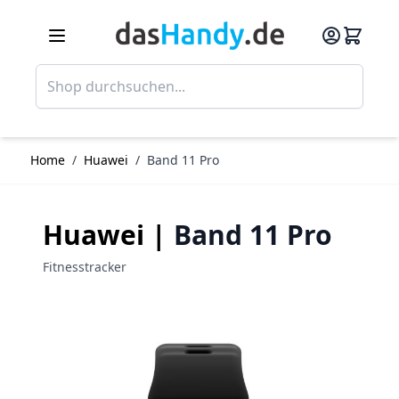
Direkt zum Inhalt
Such
Home
/
Huawei
/
Band 11 Pro
Huawei |
Band 11 Pro
Fitnesstracker