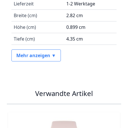
Lieferzeit
1-2 Werktage
Breite (cm)
2.82 cm
Höhe (cm)
0.899 cm
Tiefe (cm)
4.35 cm
Mehr anzeigen ▼
Verwandte Artikel
Navigating through the elements of the carousel is possib
Press to skip carousel
Press to go to carousel navigation