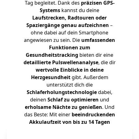
Tag begleitet. Dank des
präzisen GPS-
Systems
kannst du deine
Laufstrecken, Radtouren oder
Spaziergänge genau aufzeichnen
–
ohne dabei auf dein Smartphone
angewiesen zu sein. Die
umfassenden
Funktionen zum
Gesundheitstracking
bieten dir eine
detaillierte Pulswellenanalyse
, die dir
wertvolle Einblicke in deine
Herzgesundheit
gibt. Außerdem
unterstützt dich die
Schlaferholungstechnologie
dabei,
deinen
Schlaf zu optimieren
und
erholsame Nächte zu genießen
. Und
das Beste: Mit einer
beeindruckenden
Akkulaufzeit von bis zu 14 Tagen
musst du dir keine Sorgen um
ständiges Aufladen machen.