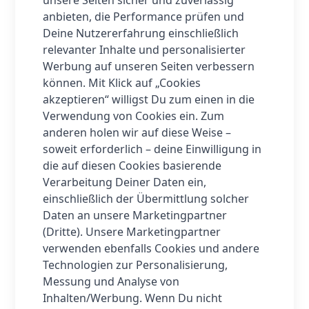
übersehen. Dank des
anbieten, die Performance prüfen und
eigenständigen GPS-Multisystems
Deine Nutzererfahrung einschließlich
mit einem leistungsstarken GNSS-
relevanter Inhalte und personalisierter
Chipsatz
genießen Sie eine präzise
Werbung auf unseren Seiten verbessern
Positionsbestimmung, egal wo Sie
können. Mit Klick auf „Cookies
sich befinden. Unterstützt von
fünf
akzeptieren“ willigst Du zum einen in die
wichtigen globalen
Verwendung von Cookies ein. Zum
Positionierungssystemen
– GPS,
anderen holen wir auf diese Weise –
GLONASS, Galileo, BDS und QZSS –
soweit erforderlich – deine Einwilligung in
ist diese Uhr Ihr perfekter Partner
die auf diesen Cookies basierende
für Outdoor-Abenteuer. Zudem
Verarbeitung Deiner Daten ein,
bietet die
5 ATM Wasserdichtigkeit
einschließlich der Übermittlung solcher
die Freiheit, ohne Bedenken
Daten an unsere Marketingpartner
schwimmen zu gehen oder bei
(Dritte). Unsere Marketingpartner
Regen joggen zu können. Und wenn
verwenden ebenfalls Cookies und andere
es um die
Akkulaufzeit geht: Bis
Technologien zur Personalisierung,
zu 18 Tage ohne Aufladen!
Das
Messung und Analyse von
magnetische Aufladen durch
Inhalten/Werbung. Wenn Du nicht
einfaches Berühren macht das