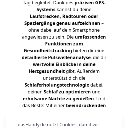
Tag begleitet. Dank des
präzisen GPS-
Systems
kannst du deine
Laufstrecken, Radtouren oder
Spaziergänge genau aufzeichnen
–
ohne dabei auf dein Smartphone
angewiesen zu sein. Die
umfassenden
Funktionen zum
Gesundheitstracking
bieten dir eine
detaillierte Pulswellenanalyse
, die dir
wertvolle Einblicke in deine
Herzgesundheit
gibt. Außerdem
unterstützt dich die
Schlaferholungstechnologie
dabei,
deinen
Schlaf zu optimieren
und
erholsame Nächte zu genießen
. Und
das Beste: Mit einer
beeindruckenden
Akkulaufzeit von bis zu 14 Tagen
musst du dir keine Sorgen um
dasHandy.de nutzt Cookies, damit wir
ständiges Aufladen machen.