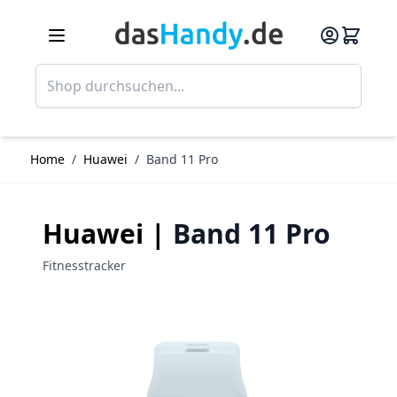
Direkt zum Inhalt
Such
Home
/
Huawei
/
Band 11 Pro
Huawei |
Band 11 Pro
Fitnesstracker