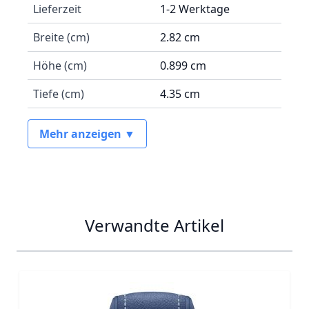
Lieferzeit
1-2 Werktage
Breite (cm)
2.82 cm
Höhe (cm)
0.899 cm
Tiefe (cm)
4.35 cm
Mehr anzeigen ▼
Verwandte Artikel
Navigating through the elements of the carousel is possib
Press to skip carousel
Press to go to carousel navigation