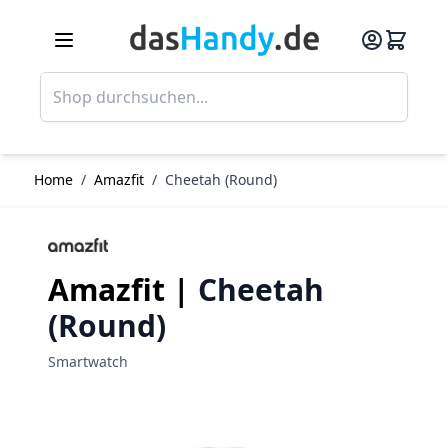
Direkt zum Inhalt
Such
Home
/
Amazfit
/
Cheetah (Round)
Amazfit |
Cheetah
(Round)
Smartwatch