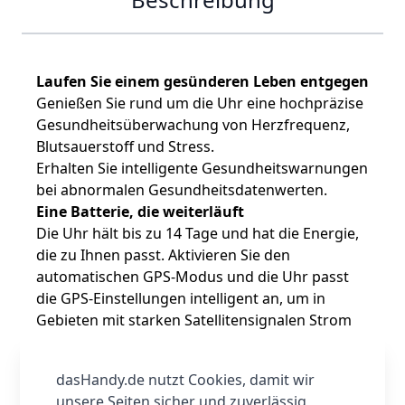
Laufen Sie einem gesünderen Leben entgegen
Genießen Sie rund um die Uhr eine hochpräzise
Gesundheitsüberwachung von Herzfrequenz,
Blutsauerstoff und Stress.
Erhalten Sie intelligente Gesundheitswarnungen
bei abnormalen Gesundheitsdatenwerten.
Eine Batterie, die weiterläuft
Die Uhr hält bis zu 14 Tage und hat die Energie,
die zu Ihnen passt. Aktivieren Sie den
automatischen GPS-Modus und die Uhr passt
die GPS-Einstellungen intelligent an, um in
Gebieten mit starken Satellitensignalen Strom
zu sparen.
Personalisierte Leistungsdaten
dasHandy.de nutzt Cookies, damit wir
Wählen Sie aus welche vier bis sechs Metriken in
unsere Seiten sicher und zuverlässig