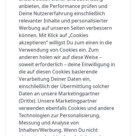
den Benutzeroberflächen Ihrer Modi angezeigt
anbieten, die Performance prüfen und
werden, die für Ihre individuellen Ziele wichtig
Deine Nutzererfahrung einschließlich
sind.
relevanter Inhalte und personalisierter
Teilen Sie Ihren Lauf
Werbung auf unseren Seiten verbessern
Ihre Sportdaten können mit Ihren adidas
können. Mit Klick auf „Cookies
Running, Strava, Komoot synchronisiert werden
akzeptieren“ willigst Du zum einen in die
– und sogar mit Smartphone-Apps wie Apple
Verwendung von Cookies ein. Zum
Health und Google Fit.
anderen holen wir auf diese Weise –
Intelligenz in Aktion
soweit erforderlich – deine Einwilligung in
Aktivieren Sie die automatische Erkennung von
die auf diesen Cookies basierende
8 Sportarten, um schnell in Aktion zu treten.
Verarbeitung Deiner Daten ein,
Führen Lebens eines Gewinner
einschließlich der Übermittlung solcher
Mit der integrierten Amazon Alexa und einer
Daten an unsere Marketingpartner
Offline-Sprachassistentenfunktion sowie
(Dritte). Unsere Marketingpartner
Morning Updates ist es einfach, ein
verwenden ebenfalls Cookies und andere
abgerundetes Leben zu führen.
Technologien zur Personalisierung,
Messung und Analyse von
Inhalten/Werbung. Wenn Du nicht
Mehr Informationen