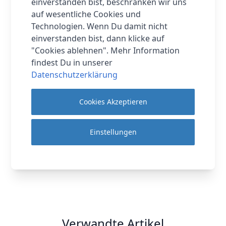
einverstanden bist, beschränken wir uns
auf wesentliche Cookies und
Technologien. Wenn Du damit nicht
einverstanden bist, dann klicke auf
Hersteller
Amazfit
"Cookies ablehnen". Mehr Information
findest Du in unserer
Lieferzeit
1-2 Werktage
Datenschutzerklärung
Breite (cm)
4.67 cm
Cookies Akzeptieren
Höhe (cm)
1.19 cm
Tiefe (cm)
4.67 cm
Einstellungen
Mehr anzeigen ▼
Verwandte Artikel