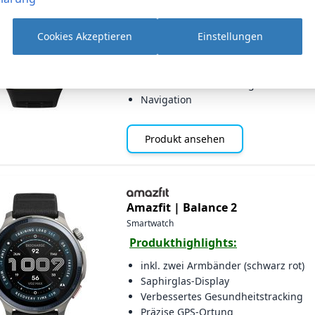
Produkthighlights:
Cookies Akzeptieren
Einstellungen
2,07" AMOLED Display
Fitness- und Gesundheitstracking
20 Tage Akkulaufzeit
5 ATM Wasserbeständigkeit
Navigation
Produkt ansehen
Amazfit |
Balance 2
Smartwatch
Produkthighlights:
inkl. zwei Armbänder (schwarz rot)
Saphirglas-Display
Verbessertes Gesundheitstracking
Präzise GPS-Ortung