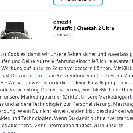
Amazfit |
Cheetah 2 Ultra
Smartwatch
Produkthighlights:
inkl. 2 Armbänder (Silikon Nylon)
zt Cookies, damit wir unsere Seiten sicher und zuverlässig
1.5" AMOLED Display
fen und Deine Nutzererfahrung einschließlich relevanter 
Gesundheits- und Fitnesstracking
r Werbung auf unseren Seiten verbessern können. Mit Klick
bis zu 30 Tage Akkulaufzeit
lligst Du zum einen in die Verwendung von Cookies ein. Z
GPS-Navigation mit Dualband-Positi
ese Weise – soweit erforderlich – deine Einwilligung in die 
nde Verarbeitung Deiner Daten ein, einschließlich der Übe
Produkt ansehen
an unsere Marketingpartner (Dritte). Unsere Marketingpar
ies und andere Technologien zur Personalisierung, Messun
erbung. Wenn Du nicht einverstanden bist, beschränken wi
kies und Technologien. Wenn Du damit nicht einverstanden
Amazfit |
Bip Max
kies ablehnen". Mehr Information findest Du in unserer
Smartwatch
lärung