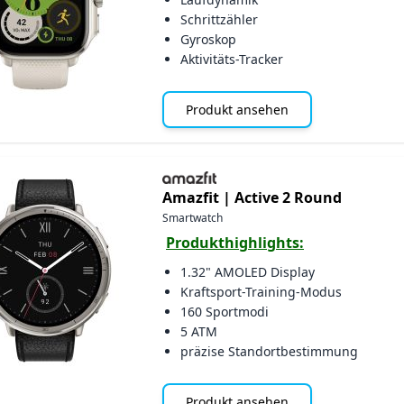
Schrittzähler
Gyroskop
Aktivitäts-Tracker
Produkt ansehen
Amazfit |
Active 2 Round
Smartwatch
Produkthighlights:
1.32" AMOLED Display
Kraftsport-Training-Modus
160 Sportmodi
5 ATM
präzise Standortbestimmung
Produkt ansehen