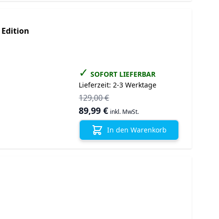
 Edition
✓
SOFORT LIEFERBAR
Lieferzeit:
2-3 Werktage
129,00 €
Sonderangebot
89,99 €
inkl. MwSt.
In den Warenkorb