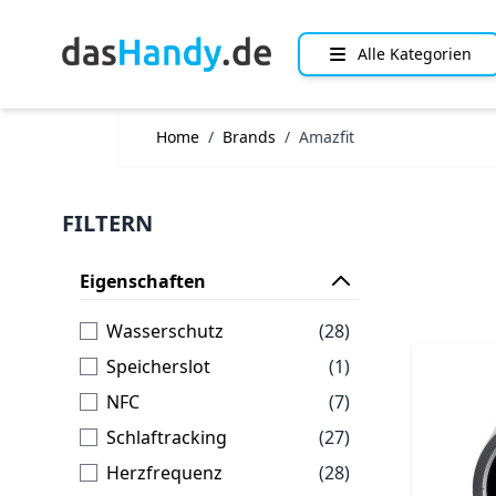
Direkt zum Inhalt
Alle Kategorien
Home
/
Brands
/
Amazfit
FILTERN
Eigenschaften
Artikel
Wasserschutz
(28)
Artikel
Speicherslot
(1)
Artikel
NFC
(7)
Artikel
Schlaftracking
(27)
Artikel
Herzfrequenz
(28)