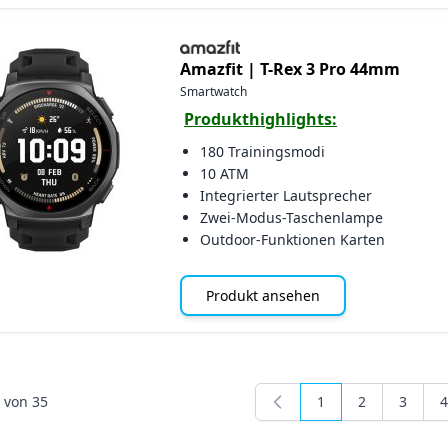
Amazfit |
T-Rex 3 Pro 44mm
Smartwatch
Produkthighlights:
180 Trainingsmodi
10 ATM
Integrierter Lautsprecher
Zwei-Modus-Taschenlampe
Outdoor-Funktionen Karten
Produkt ansehen
von
35
1
2
3
4
Sie lesen gerade Se
Seite
Seite
S