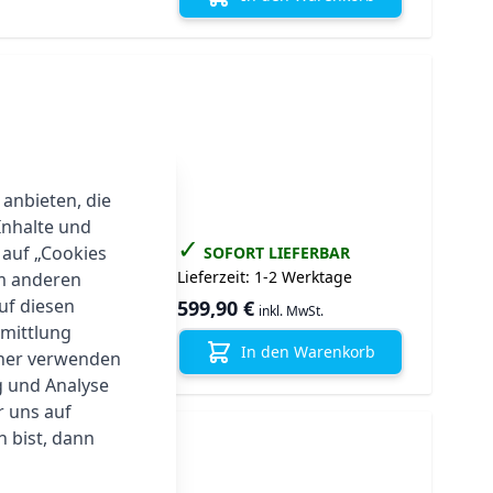
 anbieten, die
Inhalte und
✓
 auf „Cookies
SOFORT LIEFERBAR
Lieferzeit:
1-2 Werktage
um anderen
onierung
auf diesen
599,90 €
inkl. MwSt.
rmittlung
In den Warenkorb
tner verwenden
g und Analyse
r uns auf
 bist, dann