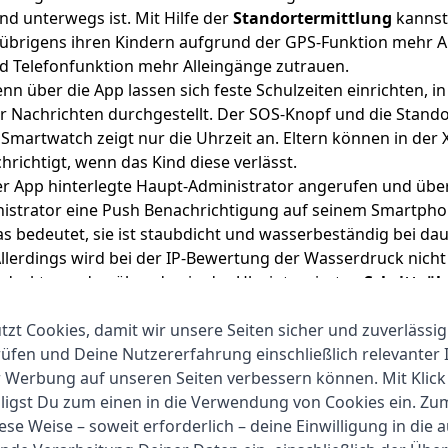
nd unterwegs ist. Mit Hilfe der
Standortermittlung
kannst
 übrigens ihren Kindern aufgrund der GPS-Funktion mehr All
nd Telefonfunktion mehr Alleingänge zutrauen.
nn über die App lassen sich feste Schulzeiten einrichten, in
 Nachrichten durchgestellt. Der SOS-Knopf und die Standor
 Smartwatch zeigt nur die Uhrzeit an. Eltern können in der 
richtigt, wenn das Kind diese verlässt.
er App hinterlegte Haupt-Administrator angerufen und über
ministrator eine Push Benachrichtigung auf seinem Smartpho
as bedeutet, sie ist staubdicht und wasserbeständig bei d
llerdings wird bei der IP-Bewertung der Wasserdruck nicht 
tdeckt, werden über den in der Uhr integrierten
Schrittzäh
den oder es zu bleiben. Kinder erhalten Abzeichen für zurück
er auch die Schritte in sogenannte Xplora Coins umtausch
zt Cookies, damit wir unsere Seiten sicher und zuverlässig
fen und Deine Nutzererfahrung einschließlich relevanter 
r Werbung auf unseren Seiten verbessern können. Mit Klick
lligst Du zum einen in die Verwendung von Cookies ein. Z
ese Weise – soweit erforderlich – deine Einwilligung in die 