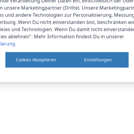
nde Verarbeitung Deiner Daten ein, einschließlich der Übe
an unsere Marketingpartner (Dritte). Unsere Marketingpar
ies und andere Technologien zur Personalisierung, Messun
erbung. Wenn Du nicht einverstanden bist, beschränken wi
Xplora
kies und Technologien. Wenn Du damit nicht einverstanden
1-2 Werktage
kies ablehnen". Mehr Information findest Du in unserer
lärung
4.2 cm
4.5 cm
Cookies Akzeptieren
Einstellungen
1.45 cm