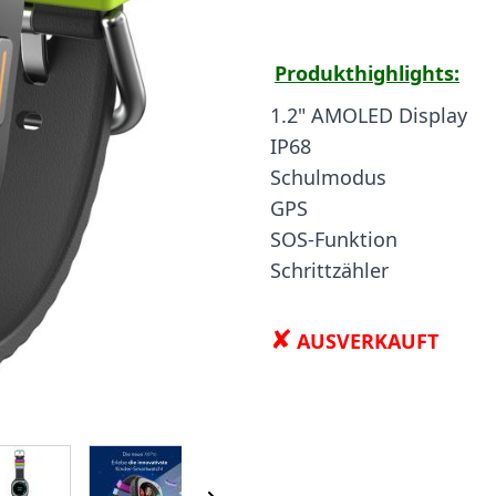
Produkthighlights:
1.2" AMOLED Display
IP68
Schulmodus
GPS
SOS-Funktion
Schrittzähler
✘
AUSVERKAUFT
 image
View larger image
View larger image
View larger image
View larger i