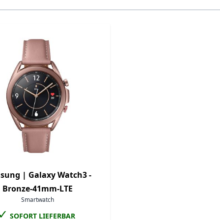
ossible using the tab key. You can skip the carousel or go s
sung |
Galaxy Watch3 -
Bronze-41mm-LTE
Smartwatch
✓
SOFORT LIEFERBAR