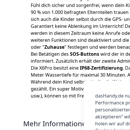
Fühl dich sicher und sorgenfrei, wenn dein Ki
90 % von 1.000 befragten Elternteilen trauen
sich auch die Kinder selbst durch die GPS- u
Garantiert keine Ablenkung im Unterricht!
De
werden in diesem Zeitraum keine Anrufe oder
weiteren Funktionen sind deaktiviert und die
oder "
Zuhause
" festlegen und werden benach
Bei Betätigen des
SOS-Buttons
wird der in d
informiert. Zusätzlich erhält der zweite Ad
Die X6Pro besitzt eine
IP68-Zertifizierung
. D
Meter Wassertiefe für maximal 30 Minuten. A
Während dein Kind selbstständig die Welt en
gezählt. Ein super Motivator, um aktiv zu wer
usw.), können so mit Freunden wetteifern od
dasHandy.de nut
Performance prü
personalisierte
akzeptieren“ wi
Mehr Informationen
holen wir auf di