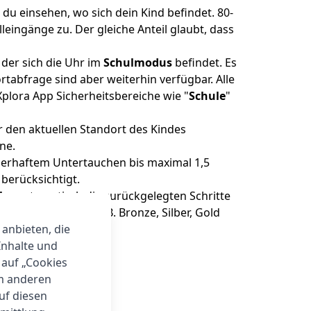
 du einsehen, wo sich dein Kind befindet. 80-
eingänge zu. Der gleiche Anteil glaubt, dass
 der sich die Uhr im
Schulmodus
befindet. Es
tabfrage sind aber weiterhin verfügbar. Alle
Xplora App Sicherheitsbereiche wie "
Schule
"
 den aktuellen Standort des Kindes
ne.
auerhaftem Untertauchen bis maximal 1,5
berücksichtigt.
ler
automatisch die zurückgelegten Schritte
gelegte Schritte (z.B. Bronze, Silber, Gold
en.
 anbieten, die
Inhalte und
 auf „Cookies
um anderen
auf diesen