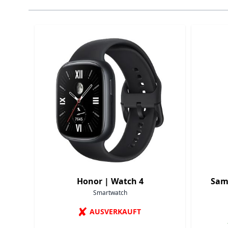
Navigating through the elements of the carousel is p
Press to skip carousel
Honor |
Watch 4
Sam
Smartwatch
✘
AUSVERKAUFT