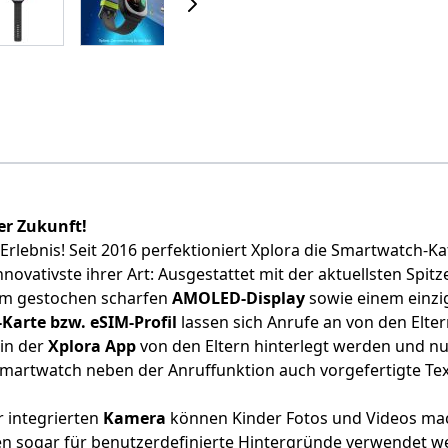
er Zukunft!
-Erlebnis! Seit 2016 perfektioniert Xplora die Smartwatch-Ka
ovativste ihrer Art: Ausgestattet mit der aktuellsten Spi
em gestochen scharfen
AMOLED-Display
sowie einem einzi
Karte bzw. eSIM-Profil
lassen sich Anrufe an von den Elter
in der
Xplora App
von den Eltern hinterlegt werden und nu
Smartwatch neben der Anruffunktion auch vorgefertigte Te
 integrierten
Kamera
können Kinder Fotos und Videos mach
en sogar für benutzerdefinierte Hintergründe verwendet w