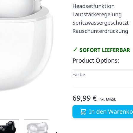
Headsetfunktion
Lautstärkeregelung
Spritzwassergeschützt
Rauschunterdrückung
✓
SOFORT LIEFERBAR
Product Options:
Farbe
69,99 €
inkl. MwSt.
In den Warenko
 image
View larger image
View larger image
View larger image
View larger i