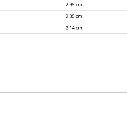
2.95 cm
2.35 cm
2.14 cm
ossible using the tab key. You can skip the carousel or go s