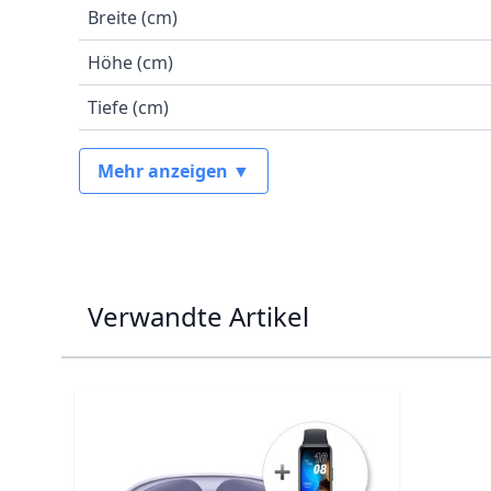
Breite (cm)
Höhe (cm)
Tiefe (cm)
Mehr anzeigen ▼
Verwandte Artikel
Navigating through the elements of the carousel is p
Press to skip carousel