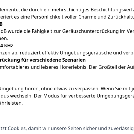
Elemente, die durch ein mehrschichtiges Beschichtungsve
riert es eine Persönlichkeit voller Charme und Zurückhalt
dB
dB wurde die Fähigkeit zur Geräuschunterdrückung im Verg
nen.
 4 kHz
nzen ab, reduziert effektiv Umgebungsgeräusche und verbe
drückung für verschiedene Szenarien
fortableres und leiseres Hörerlebnis. Der Großteil der Au
mgebung hören, ohne etwas zu verpassen. Wenn Sie mit 
odus wechseln. Der Modus für verbesserte Umgebungsgeräu
hrleisten.
bination mit einem KI-basierten Algorithmus zur Geräus
uch Windgeräusche von 9 m/s unterdrückt, sodass selbst i
zt Cookies, damit wir unsere Seiten sicher und zuverlässig