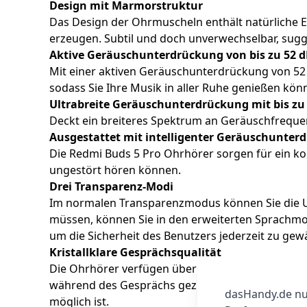
Design mit Marmorstruktur
Das Design der Ohrmuscheln enthält natürliche 
erzeugen. Subtil und doch unverwechselbar, sugge
Aktive Geräuschunterdrückung von bis zu 52 
Mit einer aktiven Geräuschunterdrückung von 52 
sodass Sie Ihre Musik in aller Ruhe genießen kön
Ultrabreite Geräuschunterdrückung mit bis zu
Deckt ein breiteres Spektrum an Geräuschfreque
Ausgestattet mit intelligenter Geräuschunter
Die Redmi Buds 5 Pro Ohrhörer sorgen für ein kom
ungestört hören können.
Drei Transparenz-Modi
Im normalen Transparenzmodus können Sie die U
müssen, können Sie in den erweiterten Sprachm
um die Sicherheit des Benutzers jederzeit zu gewä
Kristallklare Gesprächsqualität
Die Ohrhörer verfügen über 3 Mikrofone in Kom
während des Gesprächs gezielt eliminiert und a
dasHandy.de nut
möglich ist.