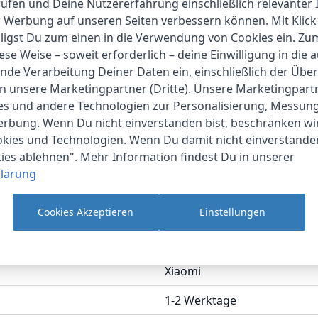
fen und Deine Nutzererfahrung einschließlich relevanter 
en
r Werbung auf unseren Seiten verbessern können. Mit Klick
r einzigen Ladung oder bis zu 38 Stunden mit der Ladehülle
lligst Du zum einen in die Verwendung von Cookies ein. Z
ktion können Sie mit einer 5-minütigen Ladung bis zu 2 St
ese Weise – soweit erforderlich – deine Einwilligung in die 
nde Verarbeitung Deiner Daten ein, einschließlich der Übe
hen Bereich des Ohrhörers, um zwischen Titeln zu wechsel
an unsere Marketingpartner (Dritte). Unsere Marketingpar
ies und andere Technologien zur Personalisierung, Messun
erbung. Wenn Du nicht einverstanden bist, beschränken wi
agekomfort zu erhöhen. Dadurch wird nicht nur die Ästheti
kies und Technologien. Wenn Du damit nicht einverstanden
. Das verbesserte Gewichtsverteilungsverhältnis sorgt für e
kies ablehnen". Mehr Information findest Du in unserer
lärung
Cookies Akzeptieren
Einstellungen
Xiaomi
1-2 Werktage