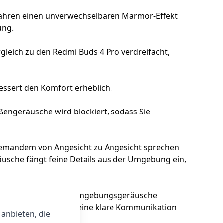
rfahren einen unverwechselbaren Marmor-Effekt
ung.
leich zu den Redmi Buds 4 Pro verdreifacht,
ssert den Komfort erheblich.
ßengeräusche wird blockiert, sodass Sie
jemandem von Angesicht zu Angesicht sprechen
sche fängt feine Details aus der Umgebung ein,
chunterdrückung, der Umgebungsgeräusche
n lauten Umgebungen eine klare Kommunikation
 anbieten, die