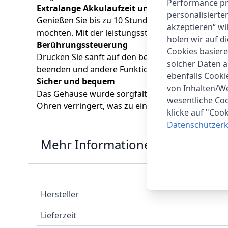
Performance prü
Extralange Akkulaufzeit und schnelles Auflad
personalisierte
Genießen Sie bis zu 10 Stunden Spielzeit mit eine
akzeptieren“ wi
möchten. Mit der leistungsstarken Schnellladefun
holen wir auf di
Berührungssteuerung
Cookies basiere
Drücken Sie sanft auf den berührungsempfindlic
solcher Daten 
beenden und andere Funktionen auszuführen.
ebenfalls Cook
Sicher und bequem
von Inhalten/W
Das Gehäuse wurde sorgfältig poliert, um den Tr
wesentliche Coo
Ohren verringert, was zu einem engeren Sitz führt
klicke auf "Coo
Datenschutzerk
Mehr Informationen
Hersteller
Lieferzeit