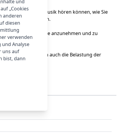
Inhalte und
 auf „Cookies
, damit Sie so lange Musik hören können, wie Sie
um anderen
unden Musik abspielen.
auf diesen
rmittlung
n, zu pausieren, Anrufe anzunehmen und zu
tner verwenden
g und Analyse
r uns auf
k verbessert, sondern auch die Belastung der
 bist, dann
inen stabileren Sitz.