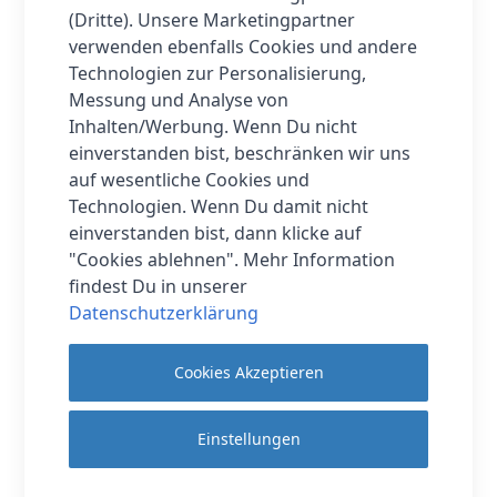
einfach zu bedienen, robust und zuverlässig ist.
(Dritte). Unsere Marketingpartner
Wenn Sie auf der Suche nach einem
verwenden ebenfalls Cookies und andere
zuverlässigen und funktionalen Mobiltelefon
Technologien zur Personalisierung,
sind, das auch noch gut aussieht, dann ist das
Messung und Analyse von
Emporia SIMPLICITY glam die perfekte Wahl für
Inhalten/Werbung. Wenn Du nicht
Sie.
einverstanden bist, beschränken wir uns
auf wesentliche Cookies und
Technologien. Wenn Du damit nicht
Mehr Informationen
einverstanden bist, dann klicke auf
"Cookies ablehnen". Mehr Information
findest Du in unserer
Datenschutzerklärung
Hersteller
Emporia
Lieferzeit
2-3 Werktage
Cookies Akzeptieren
Seniorenhandy, USB-C
Einstellungen
Lieferumfang
Kabel mit Netzstecker,
Bedienungsanleitung