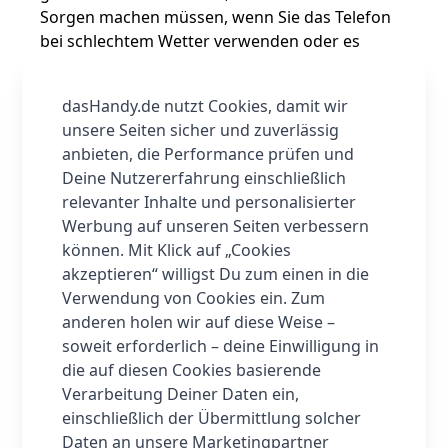
Sorgen machen müssen, wenn Sie das Telefon
bei schlechtem Wetter verwenden oder es
versehentlich fallen lassen.
Die Bedienung des Emporia SIMPLICITY glam ist
dasHandy.de nutzt Cookies, damit wir
einfach und intuitiv. Die großen Tasten und die
unsere Seiten sicher und zuverlässig
übersichtliche Menüführung machen es auch
anbieten, die Performance prüfen und
für ältere Menschen leicht, das Telefon zu
Deine Nutzererfahrung einschließlich
benutzen. Es ist auch mit einer SOS-Taste
relevanter Inhalte und personalisierter
ausgestattet, die im Notfall schnell und einfach
Werbung auf unseren Seiten verbessern
Hilfe herbeirufen kann.
können. Mit Klick auf „Cookies
Das Emporia SIMPLICITY glam ist nicht nur
akzeptieren“ willigst Du zum einen in die
funktional, sondern sieht auch noch gut aus. Mit
Verwendung von Cookies ein. Zum
seinem eleganten und modernen Design ist es
anderen holen wir auf diese Weise –
ein echter Hingucker. Es ist in verschiedenen
soweit erforderlich – deine Einwilligung in
Farben erhältlich, um jedem Geschmack gerecht
die auf diesen Cookies basierende
zu werden.
Verarbeitung Deiner Daten ein,
Insgesamt ist das Emporia SIMPLICITY glam ein
einschließlich der Übermittlung solcher
ausgezeichnetes Mobiltelefon für Senioren, das
Daten an unsere Marketingpartner