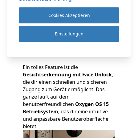
Dank modernster
Bluetooth Audio-
Technologien
wie
SBC, AAC, aptX,
Cookies Akzeptieren
aptX HD, LDAC
und
LDHC
erreichst du
eine unvergleichliche Klangqualität
Einstellungen
drahtlos. Mit Unterstützung für
Wi-Fi
5G
und
2.4G
bleibt deine Verbindung
schnell und stabil, egal wo du bist.
Ein tolles Feature ist die
Gesichtserkennung mit Face Unlock
,
die dir einen schnellen und sicheren
Zugang zum Gerät ermöglicht. Das
ganze läuft auf dem
benutzerfreundlichen
Oxygen OS 15
Betriebsystem
, das dir eine intuitive
und anpassbare Benutzeroberfläche
bietet.