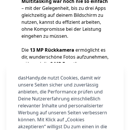
Multitasking war noch nie so einfach
– mit der Gelegenheit, bis zu drei Apps
gleichzeitig auf deinem Bildschirm zu
nutzen, kannst du effizient arbeiten,
ohne Kompromisse bei der Leistung
eingehen zu müssen.
Die
13 MP Rückkamera
ermöglicht es
dir, wunderschöne Fotos aufzunehmen,
während die
8 MP Frontkamera
perfekte Selfies und Videoanrufe
dasHandy.de nutzt Cookies, damit wir
garantiert. Selbst in
4K mit 30 fps
unsere Seiten sicher und zuverlässig
kannst du beeindruckende Videos
anbieten, die Performance prüfen und
aufnehmen, die deine Erinnerungen
Deine Nutzererfahrung einschließlich
lebendig halten. Mit dem integrierten
relevanter Inhalte und personalisierter
OnePlus AI
erhältst du intelligente
Werbung auf unseren Seiten verbessern
Funktionen, die deine Nutzererfahrung
können. Mit Klick auf „Cookies
noch besser machen.
akzeptieren“ willigst Du zum einen in die