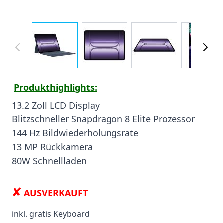
View larger image
View larger image
View larger image
View
Produkthighlights:
13.2 Zoll LCD Display
Blitzschneller Snapdragon 8 Elite Prozessor
144 Hz Bildwiederholungsrate
13 MP Rückkamera
80W Schnellladen
✘
AUSVERKAUFT
inkl. gratis Keyboard