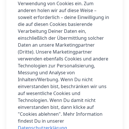
Verwendung von Cookies ein. Zum
Genieße den kraftvollen Sound des
anderen holen wir auf diese Weise –
OnePlus Pad 3 mit seinen
acht
soweit erforderlich – deine Einwilligung in
Lautsprechern
–
vier Hochtöner
und
die auf diesen Cookies basierende
vier Tieftöner
sorgen für ein
Verarbeitung Deiner Daten ein,
immersives Klangerlebnis. Ob beim
einschließlich der Übermittlung solcher
Filmabend oder beim Musikhören, die
Daten an unsere Marketingpartner
Audioqualität wird dich begeistern.
(Dritte). Unsere Marketingpartner
Ergänzt durch
zwei Mikrofone
, ist
verwenden ebenfalls Cookies und andere
dieser Tablet-PC ideal für Anrufe oder
Technologien zur Personalisierung,
Sprachsteuerung.
Messung und Analyse von
Inhalten/Werbung. Wenn Du nicht
Das OnePlus Pad 3 bietet mit einem
einverstanden bist, beschränken wir uns
12140 mAh Akku
, der mit
80W
auf wesentliche Cookies und
Schnellladung
auflädt, eine lange
Technologien. Wenn Du damit nicht
Laufzeit – perfekt für lange Tage und
einverstanden bist, dann klicke auf
intensives Arbeiten. Wenn du mal
"Cookies ablehnen". Mehr Information
schnell aufladen musst, bist du in
findest Du in unserer
kürzester Zeit wieder einsatzbereit!
Datenschutzerklärung