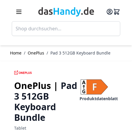
Direkt zum Inhalt
Such
Home
/
OnePlus
/
Pad 3 512GB Keyboard Bundle
OnePlus |
Pad
3 512GB
Produktdatenblatt
Keyboard
Bundle
Tablet