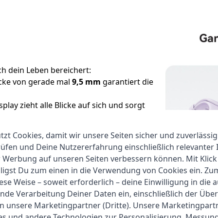
ch dein Leben bereichert:
icke von gerade mal
9,5 mm
garantiert die
play zieht alle Blicke auf sich und sorgt
 Daten, selbst bei direkter
zt Cookies, damit wir unsere Seiten sicher und zuverlässig
dget – sie ist dein virtueller Coach, dein
fen und Deine Nutzererfahrung einschließlich relevanter 
r in einem.
r Werbung auf unseren Seiten verbessern können. Mit Klick
lligst Du zum einen in die Verwendung von Cookies ein. Z
ese Weise – soweit erforderlich – deine Einwilligung in die 
nde Verarbeitung Deiner Daten ein, einschließlich der Übe
an unsere Marketingpartner (Dritte). Unsere Marketingpar
ies und andere Technologien zur Personalisierung, Messun