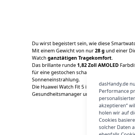
Du wirst begeistert sein, wie diese Smartwat
Mit einem Gewicht von nur
28 g
und einer D
Watch
ganztätigen Tragekomfort
.
Das brillante runde
1,82 Zoll AMOLED
Farbdis
für eine gestochen scharfe Darstellung deiner
Sonneneinstrahlung.
dasHandy.de nut
Die Huawei Watch Fit 5 ist mehr als nur ein Ga
Performance prü
Gesundheitsmanager und dein smarter Helfe
personalisierte
akzeptieren“ wi
holen wir auf di
Cookies basiere
solcher Daten 
ebenfalls Cook