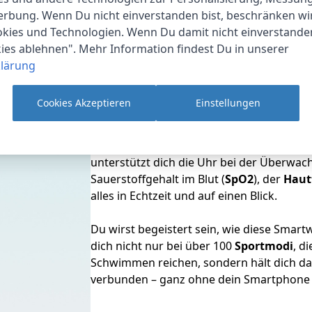
erbung. Wenn Du nicht einverstanden bist, beschränken wi
kies und Technologien. Wenn Du damit nicht einverstanden
kies ablehnen". Mehr Information findest Du in unserer
lärung
Cookies Akzeptieren
Einstellungen
Mit dieser Smartwatch profitierst du von
Nächte analysiert und dir wertvolle Einbli
deine Energie besser planen und jeden Tag
unterstützt dich die Uhr bei der Überwa
Sauerstoffgehalt im Blut (
SpO2
), der
Haut
alles in Echtzeit und auf einen Blick.
Du wirst begeistert sein, wie diese Smartw
dich nicht nur bei über 100
Sportmodi
, d
Schwimmen reichen, sondern hält dich d
verbunden – ganz ohne dein Smartphone 