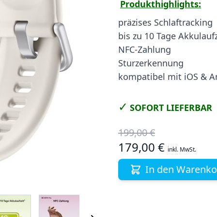
Produkthighlights:
präzises Schlaftracking
bis zu 10 Tage Akkulaufz
NFC-Zahlung
Sturzerkennung
kompatibel mit iOS & A
✓
SOFORT LIEFERBAR
199,00 €
179,00 €
inkl. MwSt.
In den Warenko
 image
View larger image
View larger image
View larger image
View larger i