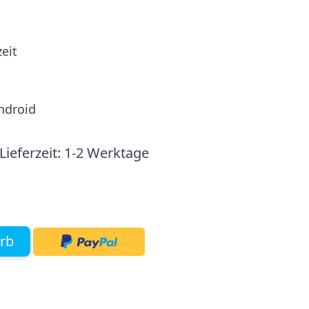
eit
ndroid
Lieferzeit:
1-2 Werktage
rb
mage