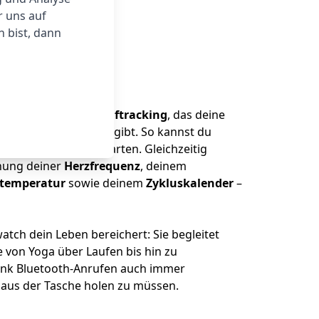
r uns auf
 bist, dann
 einem
präzisen Schlaftracking
, das deine
cke in deine Erholung gibt. So kannst du
 mit voller Power starten. Gleichzeitig
chung deiner
Herzfrequenz
, deinem
temperatur
sowie deinem
Zykluskalender
–
atch dein Leben bereichert: Sie begleitet
ie von Yoga über Laufen bis hin zu
ank Bluetooth-Anrufen auch immer
aus der Tasche holen zu müssen.