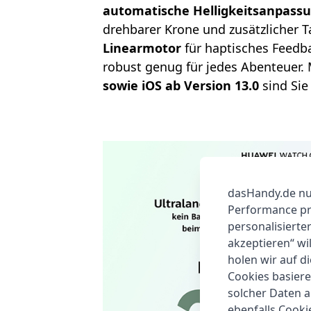
automatische Helligkeitsanpass
drehbarer Krone und zusätzlicher T
Linearmotor
für haptisches Feedb
robust genug für jedes Abenteuer. 
sowie iOS ab Version 13.0
sind Sie
dasHandy.de nut
Performance prü
personalisierte
akzeptieren“ wi
holen wir auf di
Cookies basiere
solcher Daten 
ebenfalls Cook