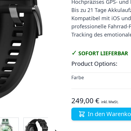
Hochpräzises GPS- und 
Bis zu 21 Tage Akkulauf
Kompatibel mit iOS und
professionelle Fahrrad-
Tracking des emotional
✓
SOFORT LIEFERBAR
Product Options:
Farbe
249,00 €
inkl. MwSt.
In den Warenko
 image
View larger image
View larger image
View larger image
View larger i