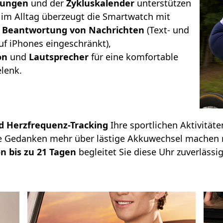
bungen
und der
Zykluskalender
unterstützen
 im Alltag überzeugt die Smartwatch mit
d Beantwortung von Nachrichten
(Text- und
uf iPhones eingeschränkt),
on
und
Lautsprecher
für eine komfortable
lenk.
nd Herzfrequenz-Tracking
Ihre sportlichen Aktivitäte
ine Gedanken mehr über lästige Akkuwechsel machen 
n bis zu 21 Tagen
begleitet Sie diese Uhr zuverlässi