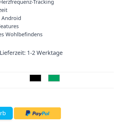
Herzfrequenz-Tracking
zeit
 Android
Features
es Wohlbefindens
Lieferzeit:
1-2 Werktage
rb
mage
View larger image
View larger image
View larger image