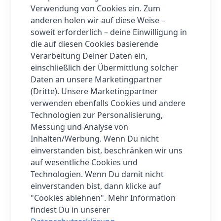
Stunden Wiedergabe ohne ANC
bzw.
Verwendung von Cookies ein. Zum
ca. 35 Stunden mit ANC
möglich –
anderen holen wir auf diese Weise –
perfekt für lange Tage und Reisen.
soweit erforderlich – deine Einwilligung in
die auf diesen Cookies basierende
Stabile Verbindung dank Bluetooth
Verarbeitung Deiner Daten ein,
5.4
einschließlich der Übermittlung solcher
Mit dem neuesten
Bluetooth 5.4-
Daten an unsere Marketingpartner
Standard
genießt du eine schnelle,
(Dritte). Unsere Marketingpartner
stabile und energiesparende
verwenden ebenfalls Cookies und andere
Verbindung zu deinem Smartphone,
Technologien zur Personalisierung,
Tablet oder Laptop. Die Kopfhörer
Messung und Analyse von
verbinden sich blitzschnell und sorgen
Inhalten/Werbung. Wenn Du nicht
für eine unterbrechungsfreie
einverstanden bist, beschränken wir uns
Übertragung.
auf wesentliche Cookies und
Hohe Sprachqualität mit 3
Technologien. Wenn Du damit nicht
Mikrofonen pro Ohrhörer
einverstanden bist, dann klicke auf
Für klare Telefonate und Sprachbefehle
"Cookies ablehnen". Mehr Information
sind die FreeBuds SE 4 mit
jeweils 3
findest Du in unserer
Mikrofonen pro Kopfhörer