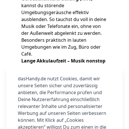
kannst du störende
Umgebungsgeräusche effektiv
ausblenden. So tauchst du voll in deine
Musik oder Telefonate ein, ohne von
der Außenwelt abgelenkt zu werden.
Besonders praktisch in lauten
Umgebungen wie im Zug, Büro oder
Café.
Lange Akkulaufzeit – Musik nonstop
Die FreeBuds SE 4 bieten dir eine
beeindruckende
Dauer der
dasHandy.de nutzt Cookies, damit wir
Audiowiedergabe von ca. 10 Stunden
unsere Seiten sicher und zuverlässig
ohne ANC
und immer noch ca.
7
anbieten, die Performance prüfen und
Stunden mit aktiviertem ANC
. Und
Deine Nutzererfahrung einschließlich
wenn der Akku doch mal leer ist,
relevanter Inhalte und personalisierter
kannst du die Kopfhörer einfach im
Werbung auf unseren Seiten verbessern
praktischen Ladecase wieder aufladen.
können. Mit Klick auf „Cookies
Insgesamt sind so bis zu
ca. 50
akzeptieren“ willigst Du zum einen in die