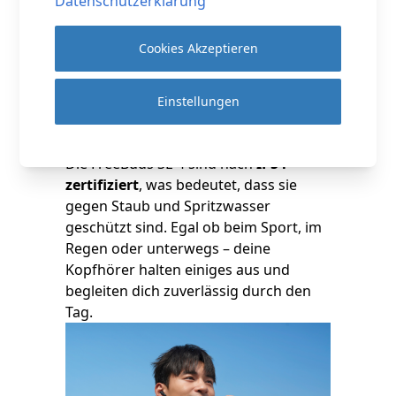
Datenschutzerklärung
ausgestattet. Diese sorgen für eine
präzise Sprachaufnahme und
Cookies Akzeptieren
reduzieren Hintergrundgeräusche,
damit dein Gegenüber dich immer gut
versteht.
Einstellungen
Robust und alltagstauglich – IP54
Schutzklasse
Die FreeBuds SE 4 sind nach
IP54
zertifiziert
, was bedeutet, dass sie
gegen Staub und Spritzwasser
geschützt sind. Egal ob beim Sport, im
Regen oder unterwegs – deine
Kopfhörer halten einiges aus und
begleiten dich zuverlässig durch den
Tag.