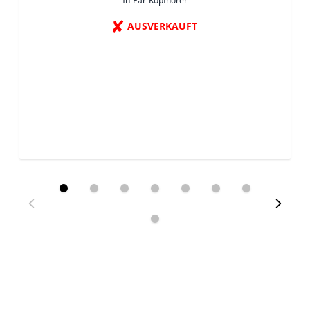
In-Ear-Kopfhörer
✘
AUSVERKAUFT