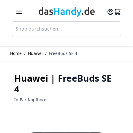
Direkt zum Inhalt
Such
Home
/
Huawei
/
FreeBuds SE 4
Huawei |
FreeBuds SE
4
In-Ear-Kopfhörer