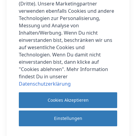
(Dritte). Unsere Marketingpartner
Das Huawei Band 4e ist nicht nur ein vielseitiger
verwenden ebenfalls Cookies und andere
Trainingspartner, sondern auch ein perfekter
Technologien zur Personalisierung,
Begleiter. Erleichtere deinen Alltag mit
Messung und Analyse von
intelligenten Funktionen wie
Inhalten/Werbung. Wenn Du nicht
Schlafüberwachung, Nachrichten- /
einverstanden bist, beschränken wir uns
Anrufbenachrichtigung, Alarm-Erinnerung,
auf wesentliche Cookies und
Telefonsuche, etc.
Technologien. Wenn Du damit nicht
einverstanden bist, dann klicke auf
"Cookies ablehnen". Mehr Information
Mehr Informationen
findest Du in unserer
Datenschutzerklärung
Cookies Akzeptieren
Hersteller
Huawei
Lieferzeit
1-2 Werktage
Einstellungen
Breite (cm)
1.48 cm