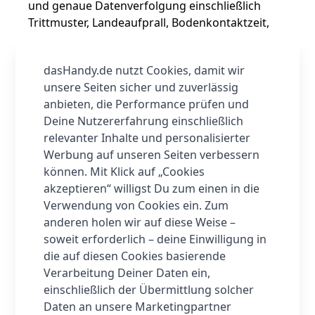
und genaue Datenverfolgung einschließlich
Trittmuster, Landeaufprall, Bodenkontaktzeit,
Trittfrequenz und vielem mehr zu ermöglichen.
Speziell für den Indoor-Lauf wurde die
dasHandy.de nutzt Cookies, damit wir
durchschnittliche Genauigkeit der
unsere Seiten sicher und zuverlässig
Distanzmessung auf 97% verbessert.
anbieten, die Performance prüfen und
Bis zu 2 Wochen Energie ohne Ende
Deine Nutzererfahrung einschließlich
Verfolge deine langen Trainingseinheiten, ohne
relevanter Inhalte und personalisierter
dir Sorgen zu machen, dass dir die Energie
Werbung auf unseren Seiten verbessern
ausgeht. Das Huawei Band 4e bietet bei
können. Mit Klick auf „Cookies
regelmäßigem Gebrauch eine Akkulaufzeit von
akzeptieren“ willigst Du zum einen in die
bis zu 2 Wochen und im Standby-Modus von 21
Verwendung von Cookies ein. Zum
Tagen.
anderen holen wir auf diese Weise –
Wasserdicht bis zu 50 Meter
soweit erforderlich – deine Einwilligung in
Das Huawei Band 4e ist bis zu 50 Meter
die auf diesen Cookies basierende
wasserdicht und ist somit auch beim Surfen
Verarbeitung Deiner Daten ein,
oder Schwimmen dein perfekter
einschließlich der Übermittlung solcher
Trainingspartner.
Daten an unsere Marketingpartner
Dein täglicher Begleiter