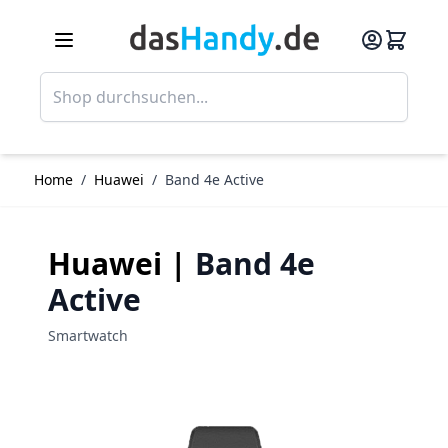
Direkt zum Inhalt
Such
Home
/
Huawei
/
Band 4e Active
Huawei |
Band 4e
Active
Smartwatch