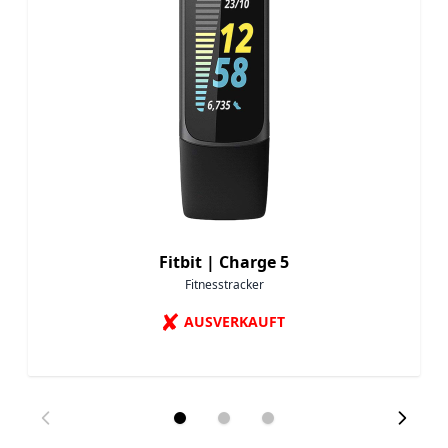
Fitbit |
Charge 5
Fitnesstracker
✘
AUSVERKAUFT