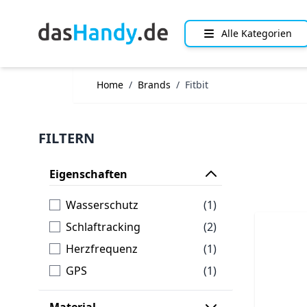
Direkt zum Inhalt
Alle Kategorien
Home
/
Brands
/
Fitbit
FILTERN
Eigenschaften
Artikel
Wasserschutz
(1)
Artikel
Schlaftracking
(2)
Artikel
Herzfrequenz
(1)
Artikel
GPS
(1)