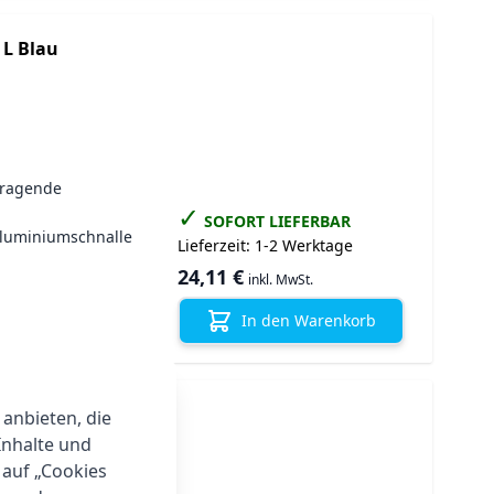
 L Blau
rragende
✓
SOFORT LIEFERBAR
Aluminiumschnalle
Lieferzeit:
1-2 Werktage
24,11 €
inkl. MwSt.
In den Warenkorb
ALTA türkis
 anbieten, die
Inhalte und
 auf „Cookies