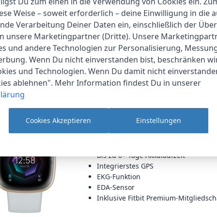
lligst Du zum einen in die Verwendung von Cookies ein. Z
für Handgelenke mit einem Umfang 
ese Weise – soweit erforderlich – deine Einwilligung in die 
Das Armband ist aus flexiblen, halt
nde Verarbeitung Deiner Daten ein, einschließlich der Übe
- ähnlich dem Material, das für zahl
an unsere Marketingpartner (Dritte). Unsere Marketingpar
verwendet wird
ies und andere Technologien zur Personalisierung, Messun
Schließe aus chirurgischem Edelstah
erbung. Wenn Du nicht einverstanden bist, beschränken wi
kies und Technologien. Wenn Du damit nicht einverstanden
Produkt ansehen
kies ablehnen". Mehr Information findest Du in unserer
lärung
Fitbit |
Sense 2
Cookies Akzeptieren
Einstellungen
Smartwatch
Produkthighlights:
Bis zu 6+ Tage Akkulaufzeit
Integrierstes GPS
EKG-Funktion
EDA-Sensor
Inklusive Fitbit Premium-Mitgliedsch