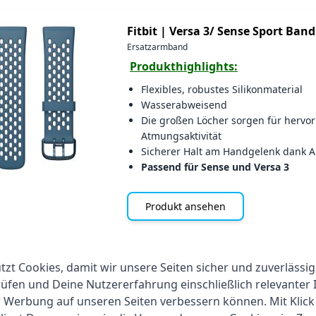
Fitbit |
Versa 3/ Sense Sport Band
Ersatzarmband
Produkthighlights:
Flexibles, robustes Silikonmaterial
Wasserabweisend
Die großen Löcher sorgen für hervo
Atmungsaktivität
Sicherer Halt am Handgelenk dank 
Passend für Sense und Versa 3
Produkt ansehen
Fitbit |
Classic Armband Gr. S für 
zt Cookies, damit wir unsere Seiten sicher und zuverlässig
Ersatzarmband
fen und Deine Nutzererfahrung einschließlich relevanter 
Produkthighlights:
r Werbung auf unseren Seiten verbessern können. Mit Klick