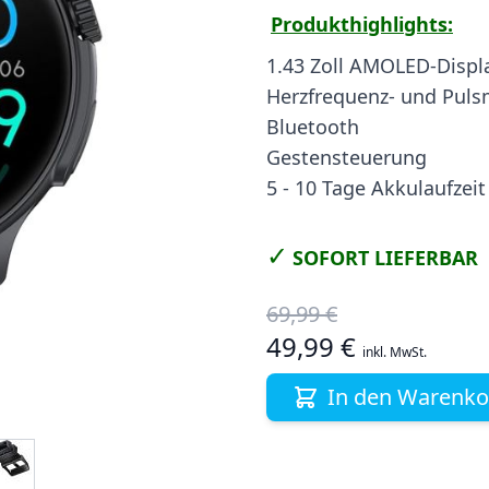
Produkthighlights:
1.43 Zoll AMOLED-Displ
Herzfrequenz- und Pul
Bluetooth
Gestensteuerung
5 - 10 Tage Akkulaufzeit
✓
SOFORT LIEFERBAR
69,99 €
49,99 €
inkl. MwSt.
In den Warenko
ge
iew larger image