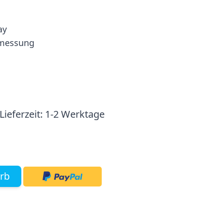
ay
smessung
Lieferzeit:
1-2 Werktage
rb