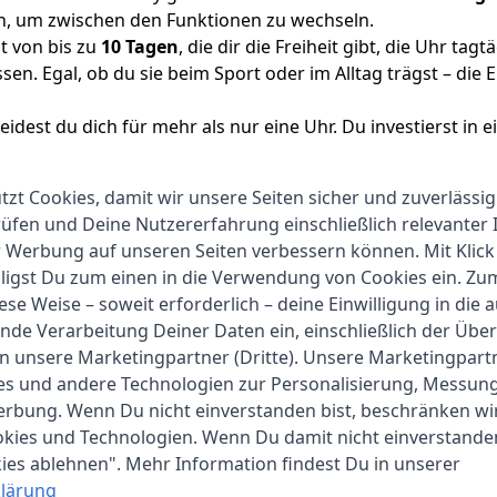
n, um zwischen den Funktionen zu wechseln.
t von bis zu
10 Tagen
, die dir die Freiheit gibt, die Uhr tag
 Egal, ob du sie beim Sport oder im Alltag trägst – die Em
dest du dich für mehr als nur eine Uhr. Du investierst in ein
ssern und stets in Verbindung zu bleiben. Entdecke die ne
es Leben zu führen!
zt Cookies, damit wir unsere Seiten sicher und zuverlässig
fen und Deine Nutzererfahrung einschließlich relevanter 
r Werbung auf unseren Seiten verbessern können. Mit Klick
lligst Du zum einen in die Verwendung von Cookies ein. Z
ese Weise – soweit erforderlich – deine Einwilligung in die 
nde Verarbeitung Deiner Daten ein, einschließlich der Übe
an unsere Marketingpartner (Dritte). Unsere Marketingpar
ies und andere Technologien zur Personalisierung, Messun
Emporia
erbung. Wenn Du nicht einverstanden bist, beschränken wi
kies und Technologien. Wenn Du damit nicht einverstanden
1-2 Werktage
kies ablehnen". Mehr Information findest Du in unserer
4.6 cm
lärung