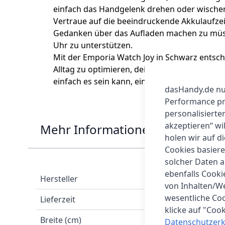
einfach das Handgelenk drehen oder wische
Vertraue auf die beeindruckende Akkulaufzei
Gedanken über das Aufladen machen zu müssen.
Uhr zu unterstützen.
Mit der Emporia Watch Joy in Schwarz entschei
Alltag zu optimieren, deine Fitness zu verbe
einfach es sein kann, ein aktives und gesund
dasHandy.de nut
Performance prü
personalisierte
akzeptieren“ wi
Mehr Informationen
holen wir auf di
Cookies basiere
solcher Daten 
ebenfalls Cook
Hersteller
von Inhalten/W
wesentliche Coo
Lieferzeit
klicke auf "Coo
Breite (cm)
Datenschutzerk