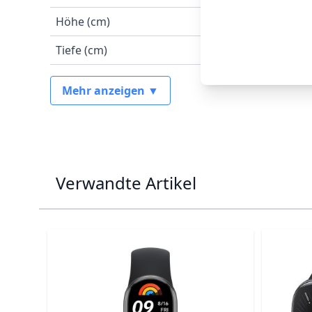
Höhe (cm)
Tiefe (cm)
Mehr anzeigen ▼
Verwandte Artikel
Navigating through the elements of the carousel is p
Press to skip carousel